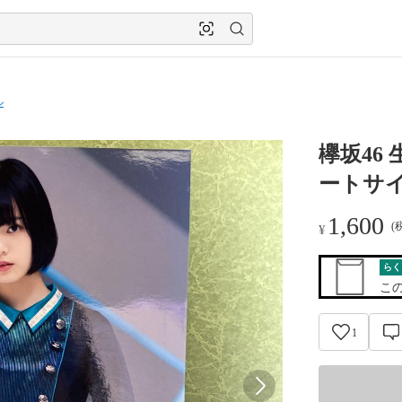
ル
欅坂46
ートサ
1,600
(
¥
らく
こ
1