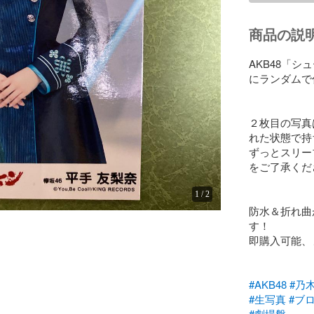
商品の説
AKB48「シ
にランダムで
２枚目の写真
れた状態で持
ずっとスリー
をご了承くだ
1
/
2
防水＆折れ曲
す！

即購入可能、
#AKB48
#乃木
#生写真
#ブ
#劇場盤