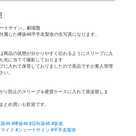
明
ュートサイン」劇場盤

付属した欅坂46平手友梨奈の生写真になります。

は商品の状態が分かりやすく伝わるようにスリーブに入
ち光に当てて撮影しております

ブに入れて保管しておりましたので美品ですが素人管理
さい。

がり防止のスリーブ＆硬貨ケースに入れて発送致しま
まとめ買いも歓迎です。

坂46
#欅坂46
#日向坂46
#坂道
ロマイド
#シュートサイン
#平手友梨奈