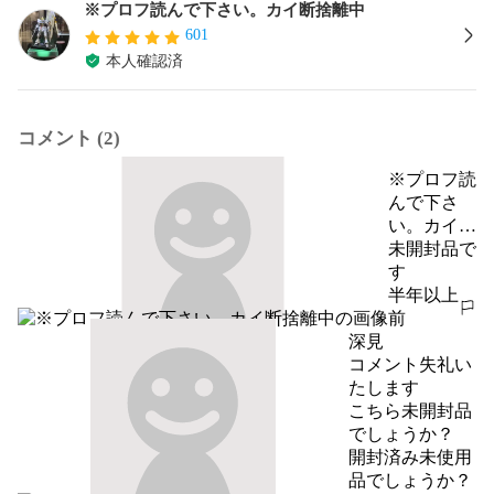
※プロフ読んで下さい。カイ断捨離中
601
本人確認済
コメント (2)
※プロフ読
んで下さ
い。カイ断
捨離中
未開封品で
す
半年以上
報告する
前
深見
コメント失礼い
たします

こちら未開封品
でしょうか？

開封済み未使用
品でしょうか？