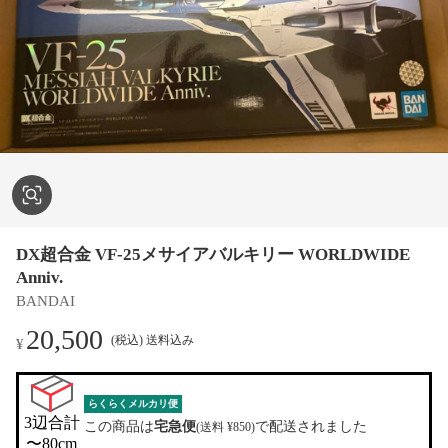
DX超合金 VF-25メサイアバルキリー WORLDWIDE
Anniv.
BANDAI
20,500
(税込) 送料込み
¥
らくらくメルカリ便
3辺合計

この商品は
宅急便
で配送されました
(送料 ¥850)
〜80cm