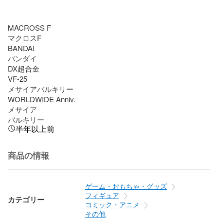
MACROSS F

マクロスF

BANDAI

バンダイ

DX超合金

VF-25

メサイアバルキリー

WORLDWIDE Anniv.

メサイア

バルキリー
半年以上前
商品の情報
ゲーム・おもちゃ・グッズ
フィギュア
カテゴリー
コミック・アニメ
その他