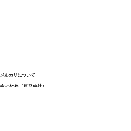
メルカリについて
会社概要（運営会社）
採用情報
プレスリリース
公式ブログ
プレスキット
メルカリUS
メルカリShops
m department（エムデパ）