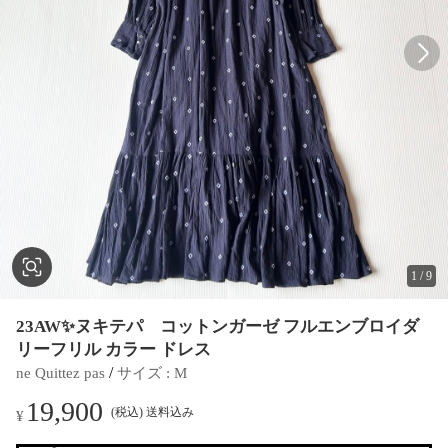
1
/
9
23AW✨ヌキテパ コットンガーゼ フルエンブロイダ
リーフリル カラー ドレス
 / 
ne Quittez pas
サイズ
 : 
M
19,900
(税込) 送料込み
¥