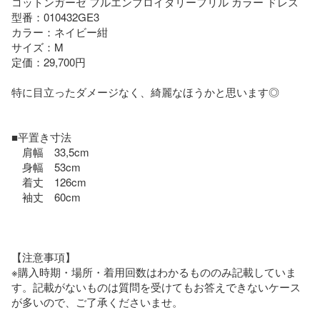
コットンガーゼ フルエンブロイダリーフリル カラー ドレス

型番：010432GE3

カラー：ネイビー紺

サイズ：M

定価：29,700円

特に目立ったダメージなく、綺麗なほうかと思います◎

■平置き寸法

　肩幅　33,5cm

　身幅　53cm

　着丈　126cm

　袖丈　60cm

【注意事項】

※購入時期・場所・着用回数はわかるもののみ記載していま
す。記載がないものは質問を受けてもお答えできないケース
が多いので、ご了承くださいませ。
