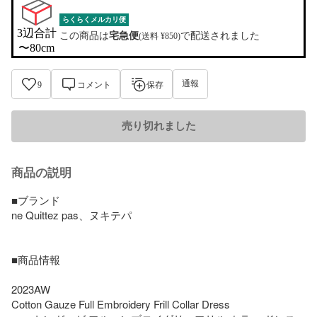
らくらくメルカリ便
3辺合計

この商品は
宅急便
で配送されました
(送料 ¥850)
〜80cm
通報
9
コメント
保存
売り切れました
商品の説明
■ブランド

ne Quittez pas、ヌキテパ

■商品情報

2023AW

Cotton Gauze Full Embroidery Frill Collar Dress
