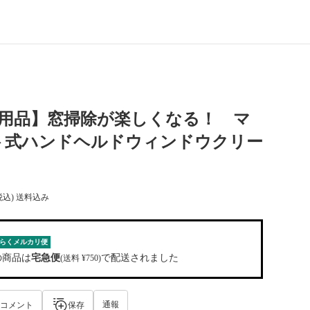
使用品】窓掃除が楽しくなる！ マ
ト式ハンドヘルドウィンドウクリー
税込) 送料込み
らくメルカリ便
の商品は
宅急便
で配送されました
(送料 ¥750)
通報
コメント
保存