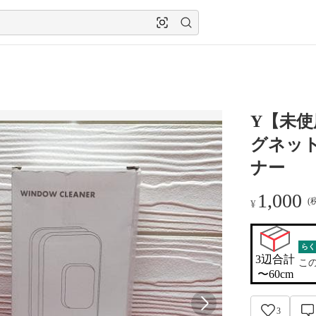
Y【未
グネッ
ナー
1,000
(
¥
らく
3辺合計

こ
〜60cm
3