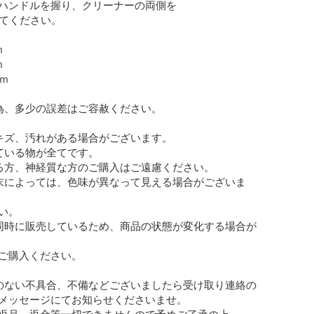
ハンドルを握り、クリーナーの両側を

てください。





ｍ

為、多少の誤差はご容赦ください。

キズ、汚れがある場合がございます。

ている物が全てです。

る方、神経質な方のご購入はご遠慮ください。

末によっては、色味が異なって見える場合がございま
。

同時に販売しているため、商品の状態が変化する場合が
ご購入ください。

のない不具合、不備などございましたら受け取り連絡の

メッセージにてお知らせくださいませ。

返品、返金等一切できませんので予めご了承の上
