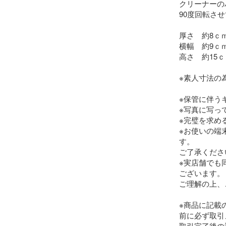
クリーナーの
90度回転させ
厚さ　約8ｃｍ
横幅　約9ｃｍ
高さ　約15ｃ
※素人寸法の
※保管に伴う
※写真に写っ
※完璧を求め
※お使いの端
す。

ご了承ください
※実店舗でも
ございます。

ご理解の上、
※商品に記載
前に必ず取引
取引完了後の