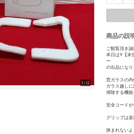
商品の説
ご観覧頂き誠
本日はY【未
ー

の出品になり
窓ガラスの内
1
/
12
ガラス越しに
掃除する機能
安全コードが
グリップは楽
挟まれないよ