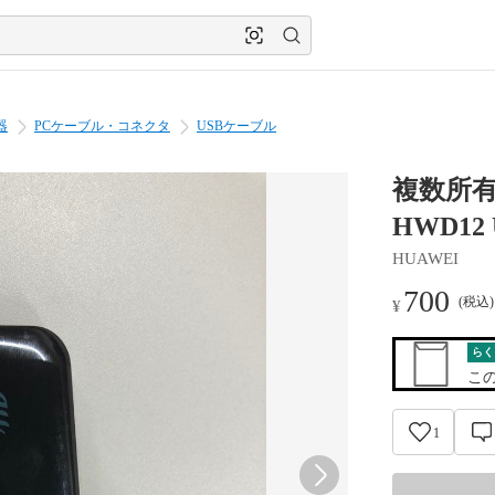
器
PCケーブル・コネクタ
USBケーブル
複数所有 
HWD12
HUAWEI
700
(税込
¥
らく
こ
1