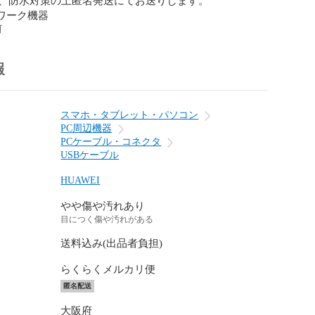
トワーク機器
前
報
スマホ・タブレット・パソコン
PC周辺機器
PCケーブル・コネクタ
USBケーブル
HUAWEI
やや傷や汚れあり
目につく傷や汚れがある
送料込み(出品者負担)
らくらくメルカリ便
匿名配送
大阪府