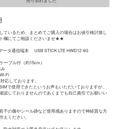
売り切れました
明
しているため、まとめてご購入の場合はお値引検討致し
ト欄にてご相談くださいませ★★

ータ通信端末　 USB STICK LTE HWD12 4G 

ケーブル付（約15cm）

 

Fi

mに対応しております。

安SIMで使用できたというお声もいただいておりますが、
確認しておりませんのであくまでも自己責任でお願いい
若干の傷やシール跡など使用感ありますので神経質な方
控えください。

、防水対策の上匿名発送にてお送りします。
