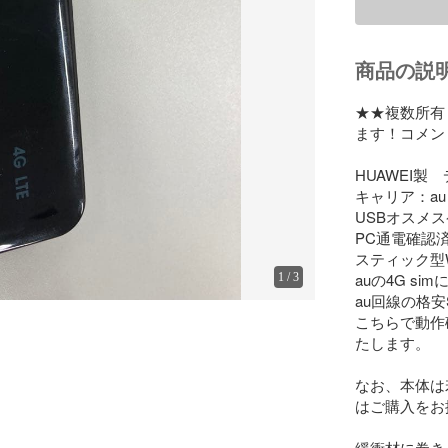
商品の説
★★複数所有
ます！コメン
HUAWEI製　デ
キャリア：au

USBオスメス
PC通電確認済み
スティック型Wi-
auの4G si
1
/
3
au回線の格
こちらで動作
たします。

なお、本体は
はご購入をお
緩衝材に巻き