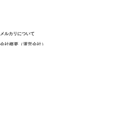
メルカリについて
会社概要（運営会社）
採用情報
プレスリリース
公式ブログ
プレスキット
メルカリUS
メルカリShops
m department（エムデパ）
ヘルプ
ヘルプセンター（ガイド・お問い合わせ）
メルカリShopsでショップを開設する
メルカリShops ショップ管理画面にログイン
メルカリShops出店者向けガイド
お問い合わせ一覧