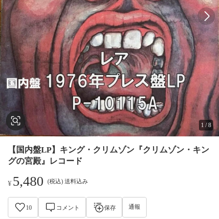
1
/
8
【国内盤LP】キング・クリムゾン『クリムゾン・キン
グの宮殿』レコード
5,480
(税込) 送料込み
¥
通報
10
コメント
保存