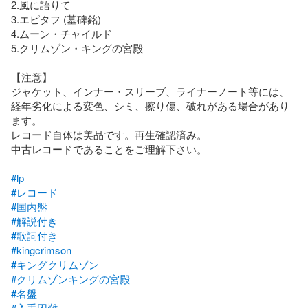
2.風に語りて

3.エピタフ (墓碑銘)

4.ムーン・チャイルド

5.クリムゾン・キングの宮殿

【注意】

ジャケット、インナー・スリーブ、ライナーノート等には、
経年劣化による変色、シミ、擦り傷、破れがある場合があり
ます。

レコード自体は美品です。再生確認済み。

中古レコードであることをご理解下さい。

#lp
#レコード
#国内盤
#解説付き
#歌詞付き
#kingcrimson
#キングクリムゾン
#クリムゾンキングの宮殿
#名盤
#入手困難