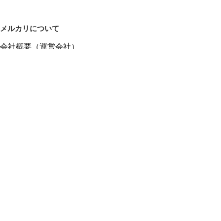
メルカリについて
会社概要（運営会社）
採用情報
プレスリリース
公式ブログ
プレスキット
メルカリUS
メルカリShops
m department（エムデパ）
ヘルプ
ヘルプセンター（ガイド・お問い合わせ）
メルカリShopsでショップを開設する
メルカリShops ショップ管理画面にログイン
メルカリShops出店者向けガイド
お問い合わせ一覧
フリーワードから商品をさがす
プライバシーと利用規約