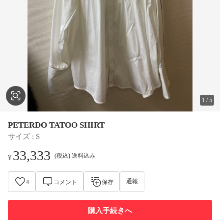
1
/
5
PETERDO TATOO SHIRT
サイズ
 : 
S
33,333
(税込) 送料込み
¥
通報
4
コメント
保存
購入手続きへ