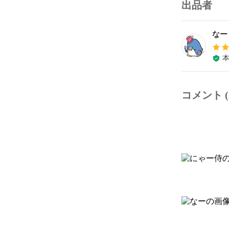
出品者
なー
コメント (