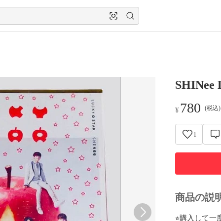
SHINe
780
(税込
¥
1
商品の説
⭐︎購入して一