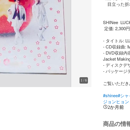
　目立った折
SHINee  
 定価: 2,300円(税抜)

- タイトル: LU
- CD収録曲: M1
- DVD収録内容: 
Jacket Making
- ディスクデ
- パッケージ
1
/
6
ご覧いただき
#shinee
#シャ
ジョンヒョン
2か月前
商品の情