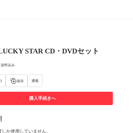
e LUCKY STAR CD・DVDセット
) 送料込み
通報
3
保存
購入手続きへ
明
度しか使用していません。
