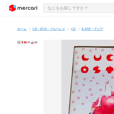
ンツにスキップ
ホーム
CD・DVD・ブルーレイ
CD
K-POP・アジア