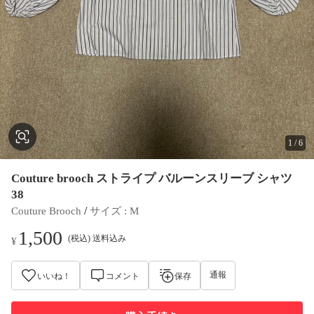
1
/
6
Couture brooch ストライプ バルーンスリーブ シャツ
38
 / 
Couture Brooch
サイズ
 : 
M
1,500
(税込) 送料込み
¥
通報
いいね！
コメント
保存