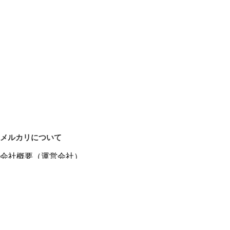
メルカリについて
会社概要（運営会社）
採用情報
プレスリリース
公式ブログ
プレスキット
メルカリUS
メルカリShops