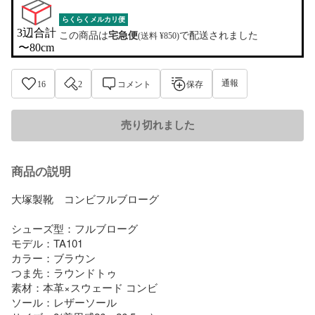
らくらくメルカリ便
3辺合計

この商品は
宅急便
で配送されました
(送料 ¥850)
〜80cm
通報
16
2
コメント
保存
売り切れました
商品の説明
大塚製靴　コンビフルブローグ

シューズ型：フルブローグ　

モデル：TA101

カラー：ブラウン

つま先：ラウンドトゥ

素材：本革×スウェード コンビ

ソール：レザーソール
