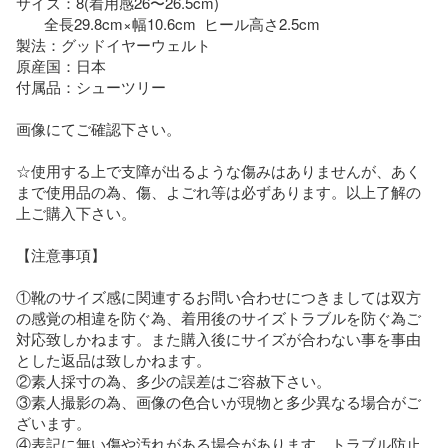
サイズ：8(着用感26〜26.5cm)

       全長29.8cm×幅10.6cm  ヒール高さ2.5cm

製法：グッドイヤーウェルト

原産国：日本

付属品：シューツリー

画像にてご確認下さい。

☆使用する上で支障が出るような傷みはありませんが、あく
まで使用品の為、傷、よごれ等は必ずあります。以上了解の
上ご購入下さい。

【注意事項】

①靴のサイズ感に関連するお問い合わせにつきましては双方
の感覚の相違を防ぐ為、着用後のサイズトラブルを防ぐ為ご
対応致しかねます。また購入後にサイズが合わない事を事由
とした返品は致しかねます。

②素人採寸の為、多少の誤差はご容赦下さい。

③素人撮影の為、画像の色合いが現物と多少異なる場合がご
ざいます。

④表記に無い傷や汚れがある場合があります。トラブル防止