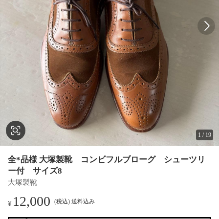
1
/
19
全*品様 大塚製靴 コンビフルブローグ シューツリ
ー付 サイズ8
大塚製靴
12,000
(税込) 送料込み
¥