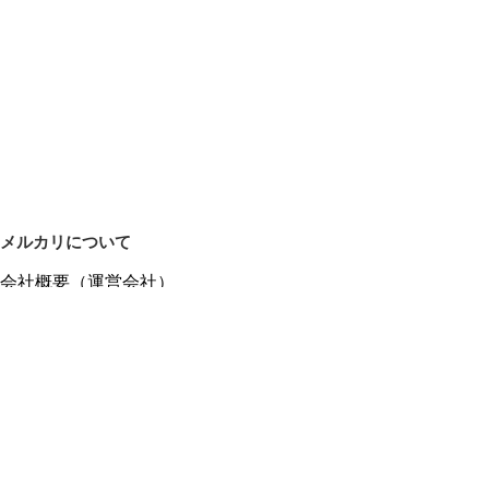
メルカリについて
会社概要（運営会社）
採用情報
プレスリリース
公式ブログ
プレスキット
メルカリUS
メルカリShops
m department（エムデパ）
ヘルプ