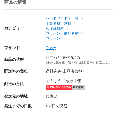
商品の情報
ハンドメイド・手芸
手芸素材・材料
カテゴリー
和洋裁材料
ワッペン・飾り素材
ワッペン
ブランド
Disney
目立った傷や汚れなし
商品の状態
細かな使用感・傷・汚れはあるが、目立たない
配送料の負担
送料込み(出品者負担)
ゆうゆうメルカリ便
配送の方法
郵便局/コンビニ受取
匿名配送
発送元の地域
兵庫県
発送までの日数
1~2日で発送