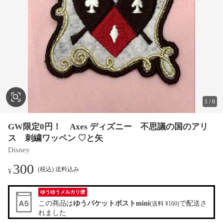
1
/
6
GW限定0円！ Axes ディズニー 不思議の国のアリ
ス 刺繍ワッペン ♡と矢
Disney
300
(税込) 送料込み
¥
ゆうゆうメルカリ便
この商品は
ゆうパケットポストmini
で配送さ
(送料 ¥160)
れました