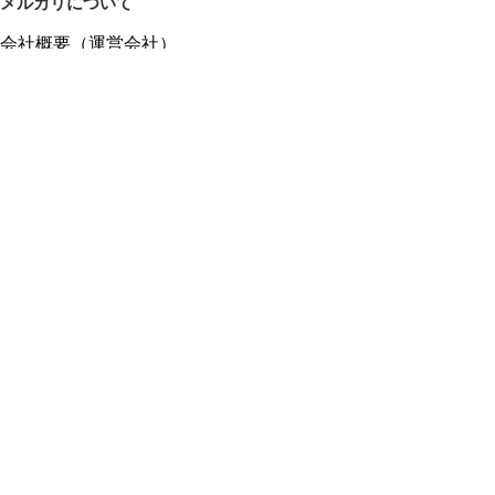
メルカリについて
会社概要（運営会社）
採用情報
プレスリリース
公式ブログ
プレスキット
メルカリUS
メルカリShops
m department（エムデパ）
ヘルプ
ヘルプセンター（ガイド・お問い合わせ）
メルカリShopsでショップを開設する
メルカリShops ショップ管理画面にログイン
メルカリShops出店者向けガイド
お問い合わせ一覧
フリーワードから商品をさがす
プライバシーと利用規約
メルカリ利用規約
メルカリShops利用規約