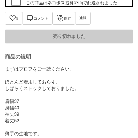
この商品は
ネコポス
で配送されました
(送料 ¥210)
通報
9
コメント
保存
売り切れました
商品の説明
まずはプロフをご一読ください。

ほとんど着用しておらず、

しばらくストックしておりました。

肩幅37

身幅40

袖丈39

着丈52

薄手の生地です。
