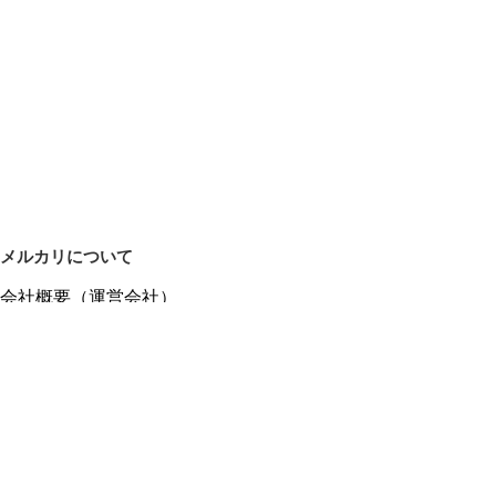
メルカリについて
会社概要（運営会社）
採用情報
プレスリリース
公式ブログ
プレスキット
メルカリUS
メルカリShops
m department（エムデパ）
ヘルプ