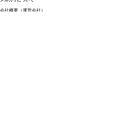
メルカリについて
会社概要（運営会社）
採用情報
プレスリリース
公式ブログ
プレスキット
メルカリUS
メルカリShops
m department（エムデパ）
ヘルプ
ヘルプセンター（ガイド・お問い合わせ）
メルカリShopsでショップを開設する
メルカリShops ショップ管理画面にログイン
メルカリShops出店者向けガイド
お問い合わせ一覧
フリーワードから商品をさがす
プライバシーと利用規約
メルカリ利用規約
メルカリShops利用規約
メルカリアンバサダー利用規約