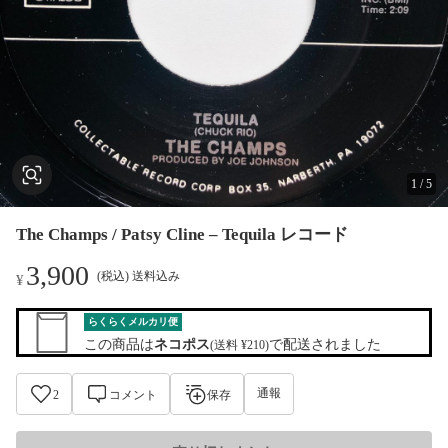
1
/
5
The Champs / Patsy Cline – Tequila レコード
3,900
(税込) 送料込み
¥
らくらくメルカリ便
この商品は
ネコポス
で配送されました
(送料 ¥210)
通報
2
コメント
保存