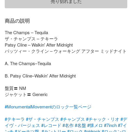
売り切れました
商品の説明
The Champs – Tequila 

ザ・チャンプス – テキーラ

Patsy Cline – Walkin' After Midnight

パッツィー・クライン – ウォーキング アフター ミッドナイト

A. The Champs–Tequila

B. Patsy Cline–Walkin' After Midnight

盤質〓 NM

ジャケット〓 Generic

#MonumentalMovementのロック一覧ページ
#テキーラ
#ザ・チャンプス
#チャンプス
#チャック・リオ
#デ
イヴ・バージェス
#レコード
#名作
#名盤
#懐メロ
#7inch
#7イ
ンチ
#ドーナツ盤
#カントリー
#ロック
#oldrock
#ロックンロ