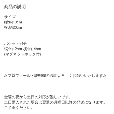
商品の説明
サイズ

縦:約19cm

横:約20cm

ポケット部分

縦:約12cm 横:約14cm

(マグネットホック付)

⚠️プロフィール・説明欄の必読よろしくお願いいたします⚠️

金曜の夜から土日の対応が難しいです。

土日購入された場合は翌週の月曜日以降の発送になります。
ご了承ください。
