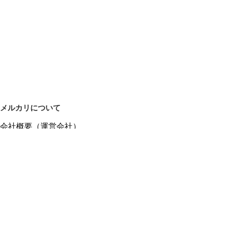
メルカリについて
会社概要（運営会社）
採用情報
プレスリリース
公式ブログ
プレスキット
メルカリUS
メルカリShops
m department（エムデパ）
ヘルプ