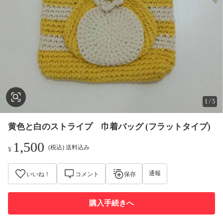
1
/
5
黄色と白のストライプ 巾着バッグ (フラットタイプ)
1,500
(税込) 送料込み
¥
通報
いいね！
コメント
保存
購入手続きへ