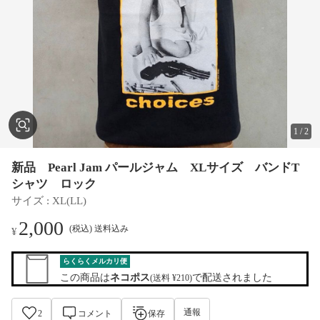
1
/
2
新品 Pearl Jam パールジャム XLサイズ バンドT
シャツ ロック
サイズ
 : 
XL(LL)
2,000
(税込) 送料込み
¥
らくらくメルカリ便
この商品は
ネコポス
で配送されました
(送料 ¥210)
通報
2
コメント
保存