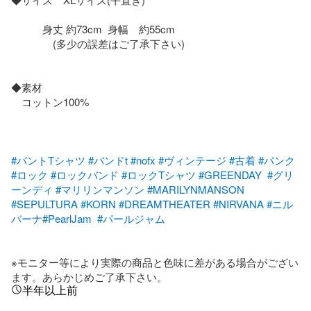
　　　身丈 約73cm  身幅　約55cm

　　　　(多少の誤差はご了承下さい)

◆素材

　コットン100%

#バントTシャツ
#バンドt
#nofx
#ヴィンテージ
#古着
#パンク
#ロック
#ロックバンド
#ロックTシャツ
#GREENDAY
#グリ
ーンディ
#マリリンマンソン
#MARILYNMANSON
#SEPULTURA
#KORN
#DREAMTHEATER
#NIRVANA
#ニル
バーナ
#PearlJam
#パールジャム
※モニター等により実際の商品と色味に差がある場合がござい
ます。あらかじめご了承下さい。
半年以上前