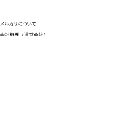
メルカリについて
会社概要（運営会社）
採用情報
プレスリリース
公式ブログ
プレスキット
メルカリUS
メルカリShops
m department（エムデパ）
ヘルプ
ヘルプセンター（ガイド・お問い合わせ）
メルカリShopsでショップを開設する
メルカリShops ショップ管理画面にログイン
メルカリShops出店者向けガイド
お問い合わせ一覧
フリーワードから商品をさがす
プライバシーと利用規約