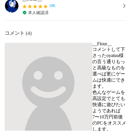
186
本人確認済
コメント (4)
__Flour__
コメントして下
さったoyatuu様
の言う通りもっ
と高級なものを
選べば更にゲー
ムは快適にでき
ます。

色んなゲームを
高設定でとても
快適に遊びたい
ようであれば
7〜10万円前後
のPCをオススメ
します。