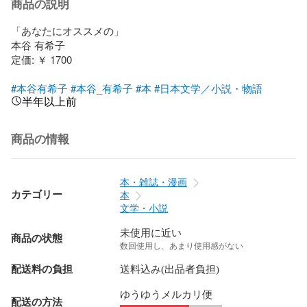
商品の説明
「あなたにオススメの」

本谷 有希子

定価: ￥ 1700

#本谷有希子
#本谷_有希子
#本
#日本文学／小説・物語
半年以上前
商品の情報
本・雑誌・漫画
カテゴリー
本
文学・小説
未使用に近い
商品の状態
数回使用し、あまり使用感がない
配送料の負担
送料込み(出品者負担)
ゆうゆうメルカリ便
配送の方法