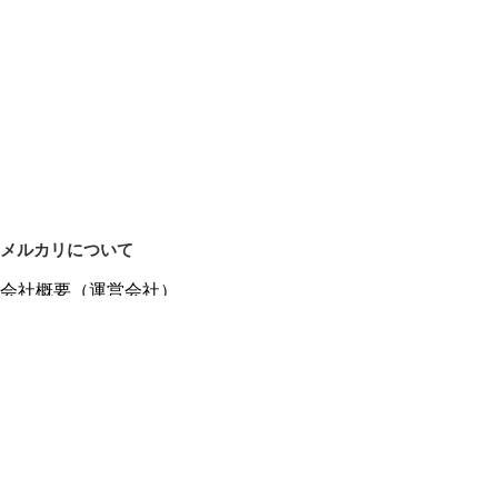
メルカリについて
会社概要（運営会社）
採用情報
プレスリリース
公式ブログ
プレスキット
メルカリUS
メルカリShops
m department（エムデパ）
ヘルプ