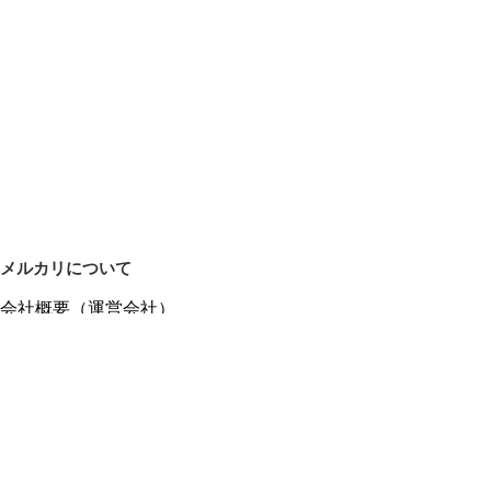
メルカリについて
会社概要（運営会社）
採用情報
プレスリリース
公式ブログ
プレスキット
メルカリUS
メルカリShops
m department（エムデパ）