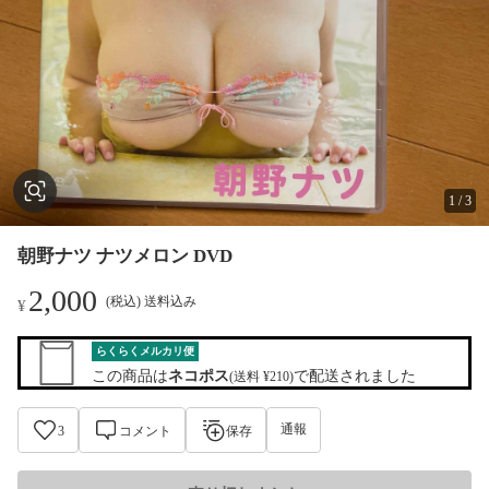
1
/
3
朝野ナツ ナツメロン DVD
2,000
(税込) 送料込み
¥
らくらくメルカリ便
この商品は
ネコポス
で配送されました
(送料 ¥210)
通報
3
コメント
保存