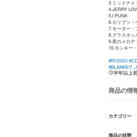
3.ミッドナイ
4.JERRY LOVE
5.I PUNK 

6.カリプソ・ベ
7.モーター・プ
8.グラスホッ
9.星のメロディ
10.モンキー
#ROSSO
#C
#BLANKEY_J
半年以上
商品の情
カテゴリー
商品の状態