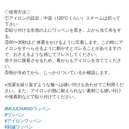
◇使用方法◇

①アイロンの設定：中温（120℃くらい）スチームは切って
下さい

②貼り付ける生地の上にワッペンを置き、上から当て布をす
る。

③20〜30秒ほど 体重をかけるように圧着します。この時にア
イロンをすべらせるように動かすとズレることがありますの
で、おさえるような感じでプレスしてください。

④十分に接着させるため、裏からもアイロンを当ててくださ
い。

⑤熱が冷めてから、しっかりついているか確認します。

※洗濯を繰り返すような服へは縫い付けも合わせてご利用くだ
さい。また、アイロンの熱に耐えられない素材にも縫い付け
や接着剤などで貼り付けてください。

#MUUCHANGワッペン
#ワッペン
#アイロンワッペン
#刺繍ワッペン