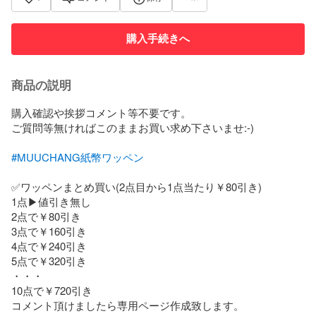
購入手続きへ
商品の説明
購入確認や挨拶コメント等不要です。

ご質問等無ければこのままお買い求め下さいませ:‑)

#MUUCHANG紙幣ワッペン
✅ワッペンまとめ買い(2点目から1点当たり￥80引き)

1点▶︎値引き無し

2点で￥80引き

3点で￥160引き

4点で￥240引き

5点で￥320引き

・・・

10点で￥720引き

コメント頂けましたら専用ページ作成致します。
