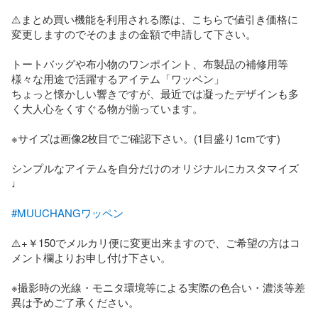
⚠️まとめ買い機能を利用される際は、こちらで値引き価格に
変更しますのでそのままの金額で申請して下さい。

トートバッグや布小物のワンポイント、布製品の補修用等
様々な用途で活躍するアイテム「ワッペン」

ちょっと懐かしい響きですが、最近では凝ったデザインも多
く大人心をくすぐる物が揃っています。

※サイズは画像2枚目でご確認下さい。(1目盛り1cmです)

シンプルなアイテムを自分だけのオリジナルにカスタマイズ
♩

#MUUCHANGワッペン
⚠️+￥150でメルカリ便に変更出来ますので、ご希望の方はコ
メント欄よりお申し付け下さい。

※撮影時の光線・モニタ環境等による実際の色合い・濃淡等差
異は予めご了承ください。
