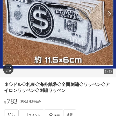
1
/
15
＄◇ドル◇札束◇海外紙幣◇全面刺繍◇ワッペン◇ア
イロンワッペン◇刺繍ワッペン
783
(税込) 送料込み
¥
通報
7
コメント
保存