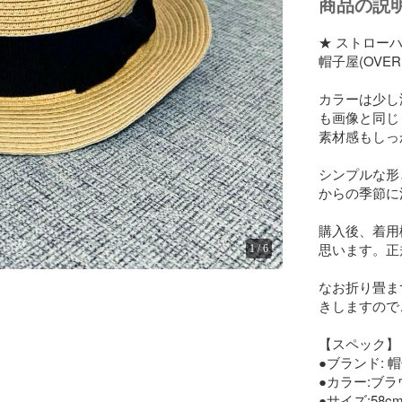
商品の説
★ ストローハ
帽子屋(OVE
カラーは少し
も画像と同じ
素材感もしっ
シンプルな形
からの季節に
購入後、着用
思います。正
1
/
6
なお折り畳ま
きしますので
【スペック】

●ブランド: 帽子
●カラー:ブラ
●サイズ:58cm