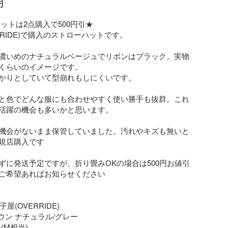
明
ットは2点購入で500円引★

RRIDE)で購入のストローハットです。

濃いめのナチュラルベージュでリボンはブラック。実物
くらいのイメージです。

かりとしていて型崩れもしにくいです。

と色でどんな服にも合わせやすく使い勝手も抜群。これ
活躍の機会も多いかと思います。

機会がないまま保管していました。汚れやキズも無いと
規店購入です

ずに発送予定ですが、折り畳みOKの場合は500円お値引
ご希望あればお知らせください

屋(OVERRIDE)

ウン ナチュラル/グレー

(M相当)
