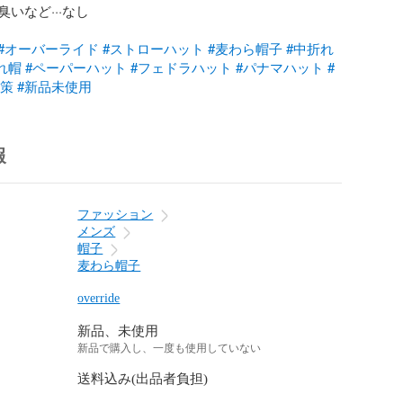
いなど···なし

#オーバーライド
#ストローハット
#麦わら帽子
#中折れ
れ帽
#ペーパーハット
#フェドラハット
#パナマハット
#
対策
#新品未使用
報
ファッション
メンズ
帽子
麦わら帽子
override
新品、未使用
新品で購入し、一度も使用していない
送料込み(出品者負担)