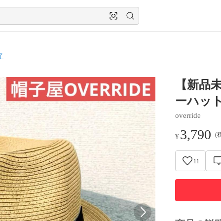
子
【新品未
ーハット
override
3,790
(
¥
11