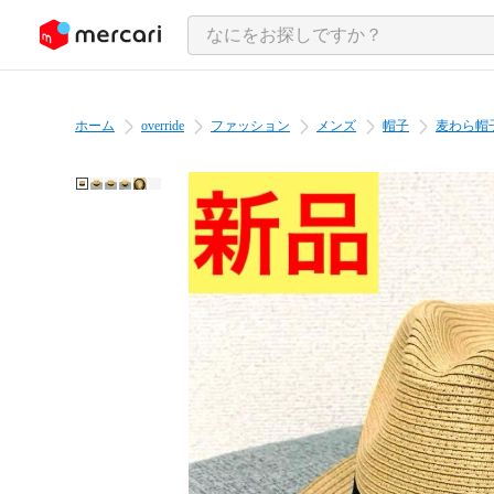
ンツにスキップ
ホーム
override
ファッション
メンズ
帽子
麦わら帽