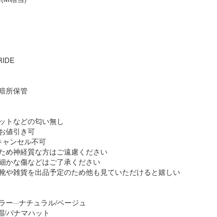
DE

暗所保管

ットなどの匂い無し

お値引き可

キャンセル不可

ため神経質な方はご遠慮ください

細かな傷などはご了承ください

靴や雑貨を出品予定のため他も見ていただけると嬉しい
ー···ナチュラル/ベージュ

帽/パナマハット
