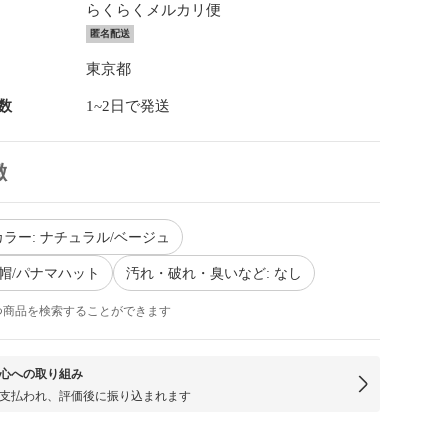
らくらくメルカリ便
匿名配送
東京都
数
1~2日で発送
徴
ラー: ナチュラル/ベージュ
れ帽/パナマハット
汚れ・破れ・臭いなど: なし
つ商品を検索することができます
心への取り組み
支払われ、評価後に振り込まれます