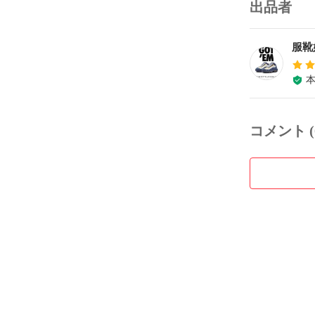
出品者
服靴
コメント (