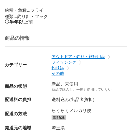
釣種・魚種...フライ

種類...釣り針・フック
半年以上前
商品の情報
アウトドア・釣り・旅行用品
フィッシング
カテゴリー
釣り餌
その他
新品、未使用
商品の状態
新品で購入し、一度も使用していない
配送料の負担
送料込み(出品者負担)
らくらくメルカリ便
配送の方法
匿名配送
発送元の地域
埼玉県