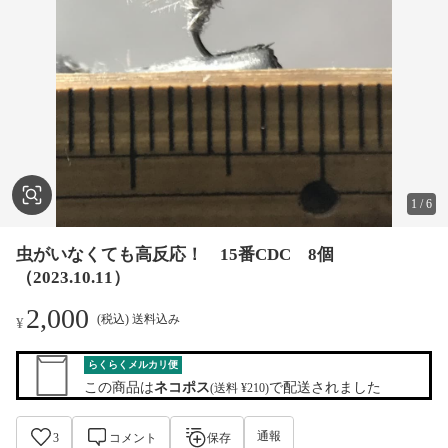
1
/
6
虫がいなくても高反応！ 15番CDC 8個
（2023.10.11）
2,000
(税込) 送料込み
¥
らくらくメルカリ便
この商品は
ネコポス
で配送されました
(送料 ¥210)
通報
3
コメント
保存