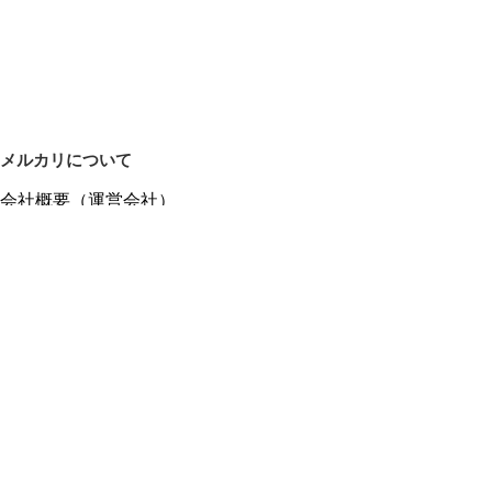
メルカリについて
会社概要（運営会社）
採用情報
プレスリリース
公式ブログ
プレスキット
メルカリUS
メルカリShops
m department（エムデパ）
ヘルプ
ヘルプセンター（ガイド・お問い合わせ）
メルカリShopsでショップを開設する
メルカリShops ショップ管理画面にログイン