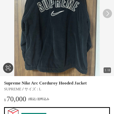
1
/
8
Supreme Nike Arc Corduroy Hooded Jacket
 / 
SUPREME
サイズ
 : 
L
70,000
(税込) 送料込み
¥