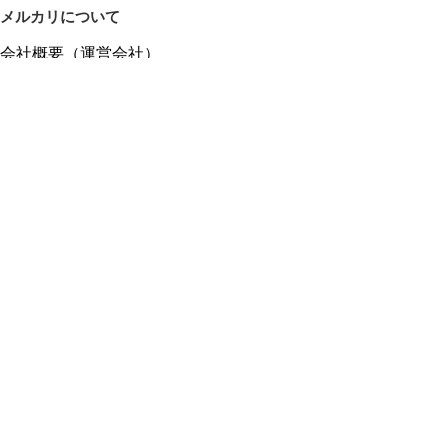
メルカリについて
会社概要（運営会社）
採用情報
プレスリリース
公式ブログ
プレスキット
メルカリUS
メルカリShops
m department（エムデパ）
ヘルプ
ヘルプセンター（ガイド・お問い合わせ）
メルカリShopsでショップを開設する
メルカリShops ショップ管理画面にログイン
メルカリShops出店者向けガイド
お問い合わせ一覧
フリーワードから商品をさがす
プライバシーと利用規約
メルカリ利用規約
メルカリShops利用規約