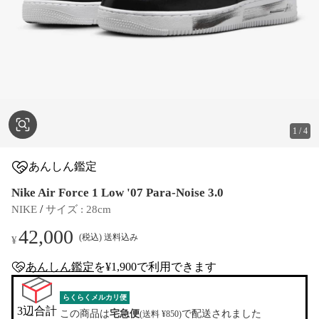
1
/
4
あんしん鑑定
Nike Air Force 1 Low '07 Para-Noise 3.0
 / 
NIKE
サイズ
 : 
28cm
42,000
(税込) 送料込み
¥
あんしん鑑定
を¥1,900で利用できます
anshin-appraisal-tag
らくらくメルカリ便
3辺合計

この商品は
宅急便
で配送されました
(送料 ¥850)