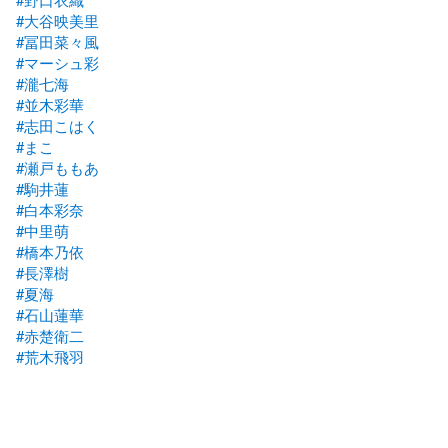
#大谷映美里
#冨田菜々風
#マーシュ彩
#瀧七海
#並木彩華
#志田こはく
#まこ
#瀬戸ももあ
#駒井蓮
#白本彩奈
#中里萌
#橋本乃依
#長澤樹
#夏海
#石山蓮華
#赤楚衛二
#荒木飛羽