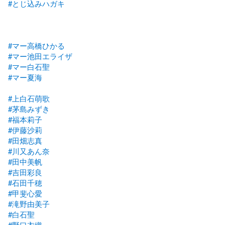
#とじ込みハガキ
#マー高橋ひかる
#マー池田エライザ
#マー白石聖
#マー夏海
#上白石萌歌
#茅島みずき
#福本莉子
#伊藤沙莉
#田畑志真
#川又あん奈
#田中美帆
#吉田彩良
#石田千穂
#甲斐心愛
#滝野由美子
#白石聖
#野口衣織