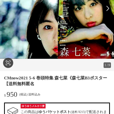
1
/
9
CMnow2021 5-6 巻頭特集 森七菜《森七菜B3ポスター
【送料無料匿名
950
(税込) 送料込み
¥
ゆうゆうメルカリ便
この商品は
ゆうパケットポスト
で配送されま
(送料 ¥215)