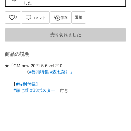
した
通報
3
コメント
保存
売り切れました
商品の説明
★「CM now 2021 5-6 vol.210

                 《
#巻頭特集
#森七菜》」
  　【
#特別付録】
#森七菜
#B3ポスター
　付き
