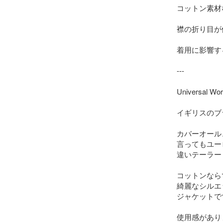
コットン素材
襟の折り目が
着用に影響す
---

Universal Wor
イギリスのブ
カバーオール
言ってもユー
違いテーラー
コットンなら
綺麗なシルエ
ジャケットです
使用感があり