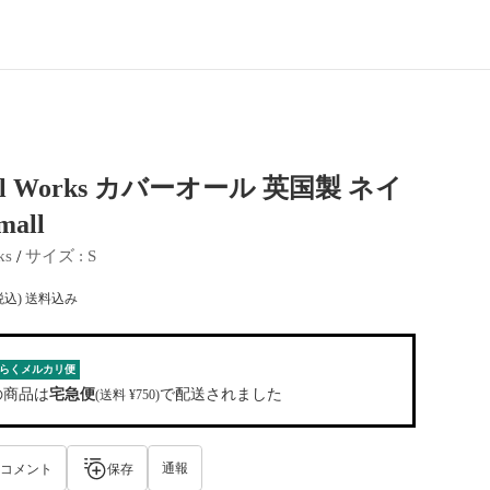
rsal Works カバーオール 英国製 ネイ
all
 / 
ks
サイズ
 : 
S
税込) 送料込み
らくメルカリ便
の商品は
宅急便
で配送されました
(送料 ¥750)
通報
コメント
保存