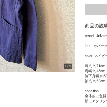
商品の説
brand: Univer
item: カバ
color: 
着丈 約71cm

1
/
20
肩幅 約45cm

脇下身幅 約53
袖丈 約62cm

condition:

全体的に色褪
部にアタリ(パ