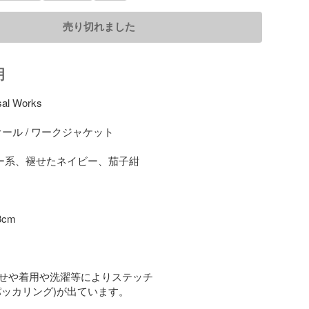
売り切れました
明
sal Works

ーオール / ワークジャケット

ネイビー系、褪せたネイビー、茄子紺

cm

せや着用や洗濯等によりステッチ

ッカリング)が出ています。
