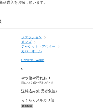
新品購入をお探し願います。
前
報
ファッション
メンズ
ジャケット・アウター
カバーオール
Universal Works
S
やや傷や汚れあり
目につく傷や汚れがある
送料込み(出品者負担)
らくらくメルカリ便
匿名配送