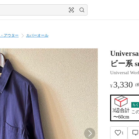
・アウター
カバーオール
Unive
ビー系 sm
Universal Wor
3,330
(
¥
らく
3辺合計

こ
〜60cm
1