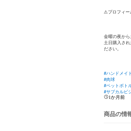
⚠️プロフィ
金曜の夜から
土日購入され
ださい。

#ハンドメイ
#肉球
#ペットボト
#サブカルビ
1か月前
商品の情