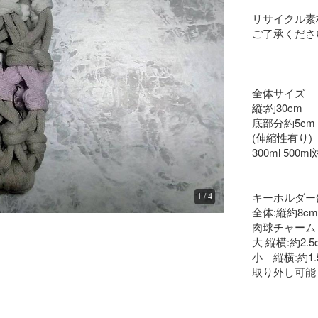
リサイクル素
ご了承くださ
全体サイズ

縦:約30cm

底部分約5cm

(伸縮性有り)

300ml 500ml
キーホルダー部
1
/
4
全体:縦約8cm 
肉球チャーム

大 縦横:約2.5c
小　縦横:約1.5
取り外し可能
