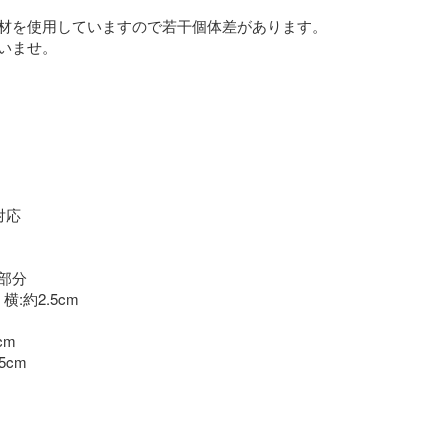
材を使用していますので若干個体差があります。

いませ。

対応

分

横:約2.5cm

m

cm
