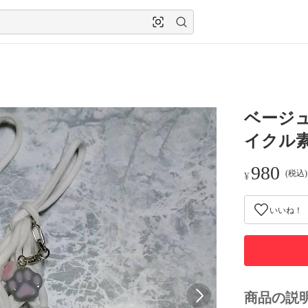
ベージ
イクル
980
(税込
¥
いいね！
商品の説