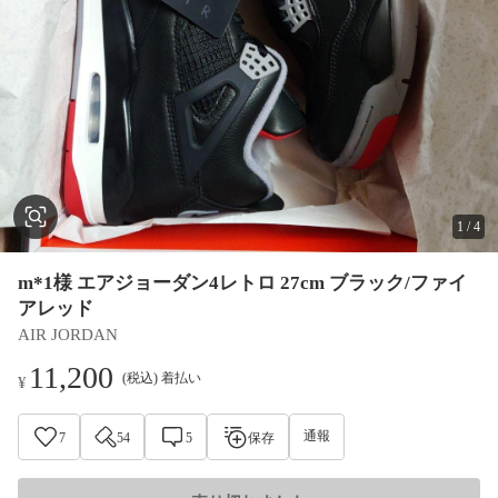
1
/
4
m*1様 エアジョーダン4レトロ 27cm ブラック/ファイ
アレッド
AIR JORDAN
11,200
(税込) 着払い
¥
通報
7
54
5
保存