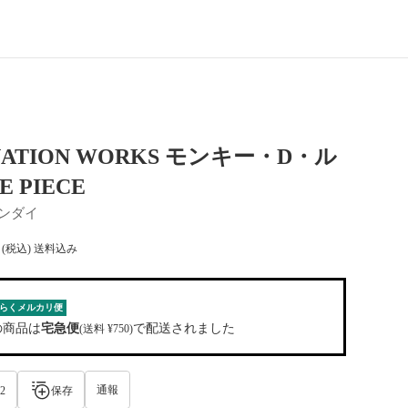
NATION WORKS モンキー・D・ル
E PIECE
ンダイ
(税込) 送料込み
らくメルカリ便
の商品は
宅急便
で配送されました
(送料 ¥750)
通報
2
保存