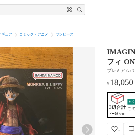
ィギュア
コミック・アニメ
ワンピース
IMAGI
フィ ON
プレミアムバ
18,050
¥
らく
3辺合計

こ
〜60cm
1