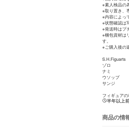
※素人検品の
※取り置き、
※内容によっ
※状態確認は
※発送時はプ
※梱包資材は
す。

※ご購入後の
S.H.Figuarts

ゾロ

ナミ

ウソップ

サンジ

フィギュアの
半年以上
商品の情