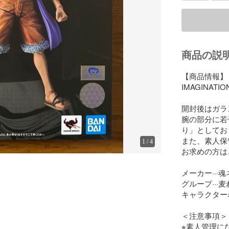
商品の説
【商品情報】

IMAGINA
開封後はガラ
腕の部分に若
り」としてお
また、素人保
1
/
4
お求めの方は
メーカー···魂
グループ···麦
キャラクター名
＜注意事項＞

※素人管理に