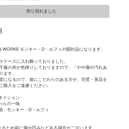
売り切れました
明
TION WORKS モンキー・D・ルフィの開封品になります。

スケースに入れ飾っておりました。

干服の赤が色移りしておりますので、「やや傷や汚れあ
ります。

管になるので、箱にこだわりのある方や、完璧・美品を
ご購入をご遠慮ください。

ネイション

わらの一味

···モンキー・D・ルフィ

なるため箱に傷や凹みなどある場合がございます。
