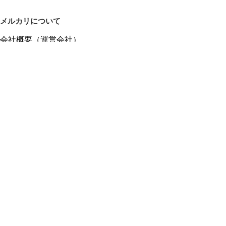
メルカリについて
会社概要（運営会社）
採用情報
プレスリリース
公式ブログ
プレスキット
メルカリUS
メルカリShops
m department（エムデパ）
ヘルプ
ヘルプセンター（ガイド・お問い合わせ）
メルカリShopsでショップを開設する
メルカリShops ショップ管理画面にログイン
メルカリShops出店者向けガイド
お問い合わせ一覧
フリーワードから商品をさがす
プライバシーと利用規約
メルカリ利用規約