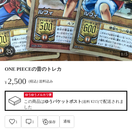
1
/
5
ONE PIECEの昔のトレカ
2,500
(税込) 送料込み
¥
ゆうゆうメルカリ便
この商品は
ゆうパケットポスト
で配送されま
(送料 ¥215)
した
通報
1
1
保存