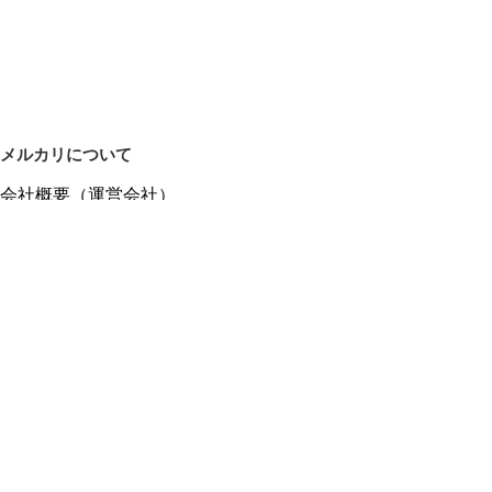
メルカリについて
会社概要（運営会社）
採用情報
プレスリリース
公式ブログ
プレスキット
メルカリUS
メルカリShops
m department（エムデパ）
ヘルプ
ヘルプセンター（ガイド・お問い合わせ）
メルカリShopsでショップを開設する
メルカリShops ショップ管理画面にログイン
メルカリShops出店者向けガイド