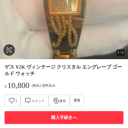
1
/
4
ゲス Y2K ヴィンテージ クリスタル エングレーブ ゴー
ルド ウォッチ
10,800
(税込) 送料込み
¥
通報
3
コメント
保存
購入手続きへ