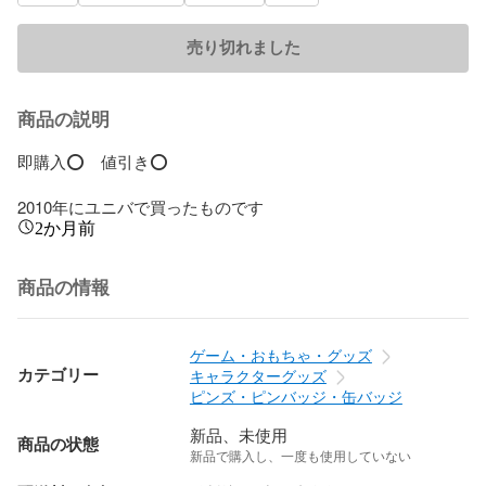
売り切れました
商品の説明
即購入️⭕️　値引き️⭕️

2010年にユニバで買ったものです
2か月前
商品の情報
ゲーム・おもちゃ・グッズ
カテゴリー
キャラクターグッズ
ピンズ・ピンバッジ・缶バッジ
新品、未使用
商品の状態
新品で購入し、一度も使用していない