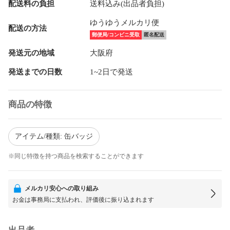
配送料の負担
送料込み(出品者負担)
ゆうゆうメルカリ便
配送の方法
郵便局/コンビニ受取
匿名配送
発送元の地域
大阪府
発送までの日数
1~2日で発送
商品の特徴
アイテム/種類: 缶バッジ
※同じ特徴を持つ商品を検索することができます
メルカリ安心への取り組み
お金は事務局に支払われ、評価後に振り込まれます