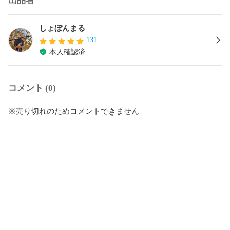
出品者
しょぼんまる
131
本人確認済
コメント (0)
※売り切れのためコメントできません