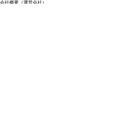
会社概要（運営会社）
採用情報
プレスリリース
公式ブログ
プレスキット
メルカリUS
メルカリShops
m department（エムデパ）
ヘルプ
ヘルプセンター（ガイド・お問い合わせ）
メルカリShopsでショップを開設する
メルカリShops ショップ管理画面にログイン
メルカリShops出店者向けガイド
お問い合わせ一覧
フリーワードから商品をさがす
プライバシーと利用規約
メルカリ利用規約
メルカリShops利用規約
メルカリアンバサダー利用規約
メルカリ My Collection 利用規約