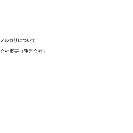
メルカリについて
会社概要（運営会社）
採用情報
プレスリリース
公式ブログ
プレスキット
メルカリUS
メルカリShops
m department（エムデパ）
ヘルプ
ヘルプセンター（ガイド・お問い合わせ）
メルカリShopsでショップを開設する
メルカリShops ショップ管理画面にログイン
メルカリShops出店者向けガイド