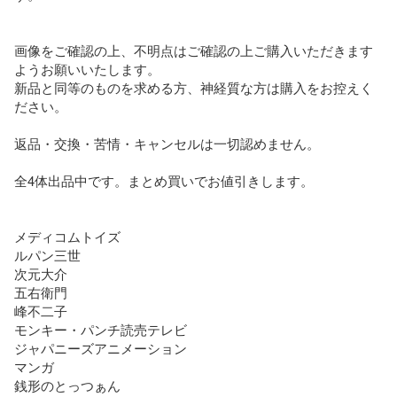
画像をご確認の上、不明点はご確認の上ご購入いただきます
ようお願いいたします。

新品と同等のものを求める方、神経質な方は購入をお控えく
ださい。

返品・交換・苦情・キャンセルは一切認めません。

全4体出品中です。まとめ買いでお値引きします。

メディコムトイズ

ルパン三世

次元大介

五右衛門

峰不二子

モンキー・パンチ読売テレビ

ジャパニーズアニメーション

マンガ

銭形のとっつぁん
