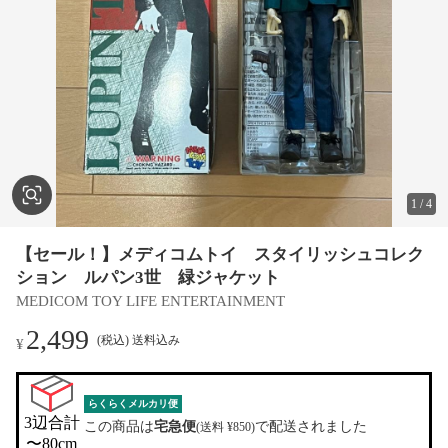
1
/
4
【セール！】メディコムトイ スタイリッシュコレク
ション ルパン3世 緑ジャケット
MEDICOM TOY LIFE ENTERTAINMENT
2,499
(税込) 送料込み
¥
らくらくメルカリ便
3辺合計

この商品は
宅急便
で配送されました
(送料 ¥850)
〜80cm