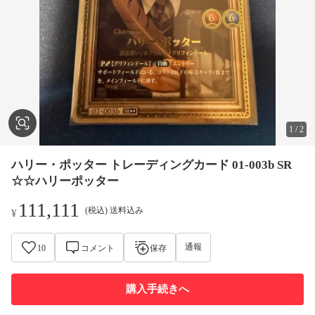
1
/
2
ハリー・ポッター トレーディングカード 01-003b SR
☆☆ハリーポッター
111,111
(税込) 送料込み
¥
通報
10
コメント
保存
購入手続きへ