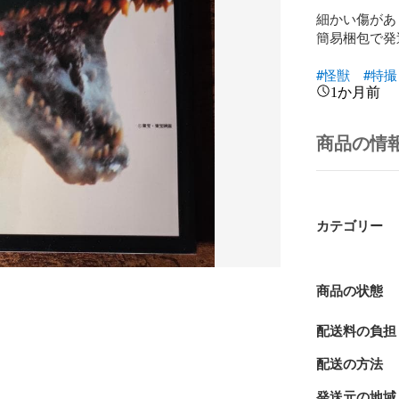
細かい傷があ
簡易梱包で発
#怪獣
#特撮
1か月前
商品の情
カテゴリー
商品の状態
配送料の負担
配送の方法
発送元の地域