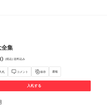
大全集
00
(税込) 送料込み
通報
入札
コメント
保存
入札する
明