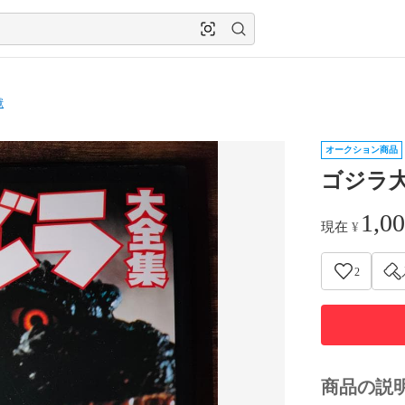
獣
オークション商品
ゴジラ
1,0
現在
¥
2
商品の説