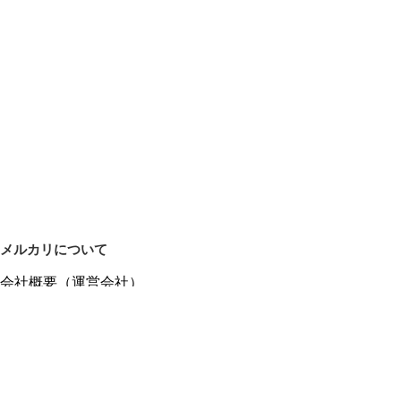
メルカリについて
会社概要（運営会社）
採用情報
プレスリリース
公式ブログ
プレスキット
メルカリUS
メルカリShops