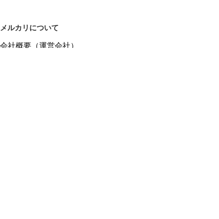
メルカリについて
会社概要（運営会社）
採用情報
プレスリリース
公式ブログ
プレスキット
メルカリUS
メルカリShops
m department（エムデパ）
ヘルプ
ヘルプセンター（ガイド・お問い合わせ）
メルカリShopsでショップを開設する
メルカリShops ショップ管理画面にログイン
メルカリShops出店者向けガイド
お問い合わせ一覧
フリーワードから商品をさがす
プライバシーと利用規約