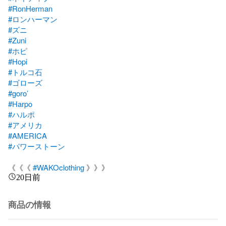
#RonHerman
#ロンハーマン
#ズニ
#Zuni
#ホピ
#Hopi
#トルコ石
#ゴローズ
#goro’
#Harpo
#ハルポ
#アメリカ
#AMERICA
#パワーストーン
《《《 
#WAKOclothing
 》》》
20日前
商品の情報