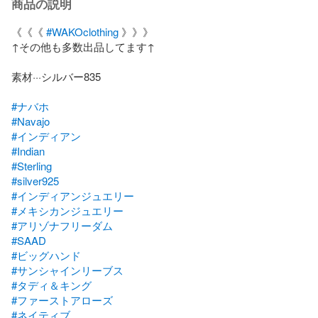
商品の説明
《《《 
#WAKOclothing
 》》》

↑その他も多数出品してます↑

素材···シルバー835

#ナバホ
#Navajo
#インディアン
#Indian
#Sterling
#silver925
#インディアンジュエリー
#メキシカンジュエリー
#アリゾナフリーダム
#SAAD
#ビッグハンド
#サンシャインリーブス
#タディ＆キング
#ファーストアローズ
#ネイティブ