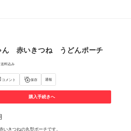
ゃん 赤いきつね うどんポーチ
) 送料込み
通報
コメント
保存
購入手続きへ
明
赤いきつねの丸型ポーチです。
