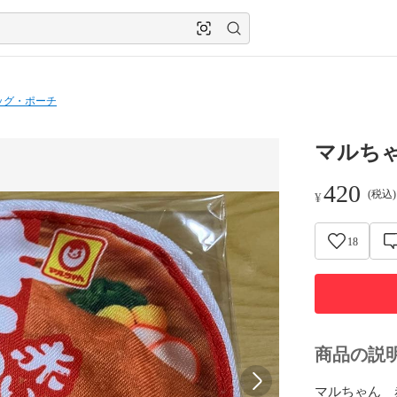
ッグ・ポーチ
マルち
420
(税込
¥
18
商品の説
マルちゃん　