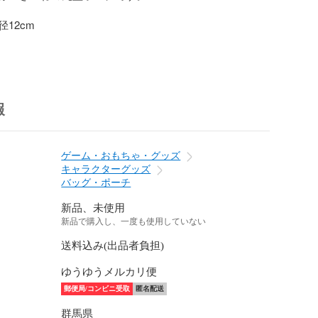
12cm

報
ゲーム・おもちゃ・グッズ
キャラクターグッズ
バッグ・ポーチ
新品、未使用
新品で購入し、一度も使用していない
送料込み(出品者負担)
ゆうゆうメルカリ便
郵便局/コンビニ受取
匿名配送
群馬県