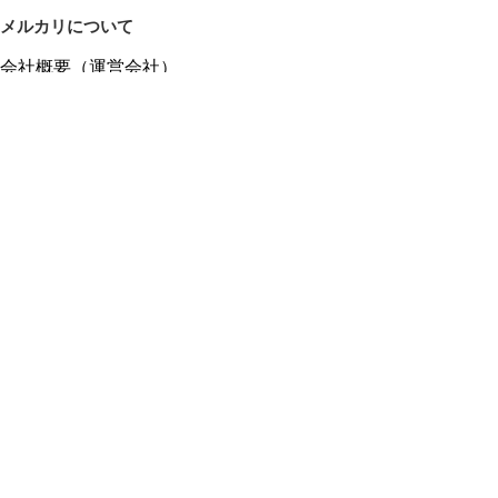
メルカリについて
会社概要（運営会社）
採用情報
プレスリリース
公式ブログ
プレスキット
メルカリUS
メルカリShops
m department（エムデパ）
ヘルプ
ヘルプセンター（ガイド・お問い合わせ）
メルカリShopsでショップを開設する
メルカリShops ショップ管理画面にログイン
メルカリShops出店者向けガイド
お問い合わせ一覧
フリーワードから商品をさがす
プライバシーと利用規約
メルカリ利用規約