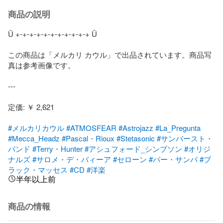
商品の説明
Ü +-+-+-+-+-+-+-+-+-+-+ Ü

この商品は「メルカリ カウル」で出品されています。商品写
真は参考画像です。

---

定価: ￥ 2,621

#メルカリカウル
#ATMOSFEAR
#Astrojazz
#La_Pregunta
#Mecca_Headz
#Pascal・Rioux
#Stetasonic
#サンバースト・
バンド
#Terry・Hunter
#アシュフォード_シンプソン
#オリジ
ナルズ
#サロメ・デ・バィーア
#セローン
#バー・サンバ
#ブ
ラック・マッセス
#CD
#洋楽
半年以上前
商品の情報