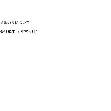
メルカリについて
会社概要（運営会社）
採用情報
プレスリリース
公式ブログ
プレスキット
メルカリUS
メルカリShops
m department（エムデパ）
ヘルプ
ヘルプセンター（ガイド・お問い合わせ）
メルカリShopsでショップを開設する
メルカリShops ショップ管理画面にログイン
メルカリShops出店者向けガイド
お問い合わせ一覧
フリーワードから商品をさがす