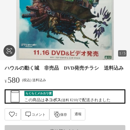
1
/
5
ハウルの動く城 非売品 DVD発売チラシ 送料込み
580
(税込) 送料込み
¥
らくらくメルカリ便
この商品は
ネコポス
で配送されました
(送料 ¥210)
通報
2
コメント
保存