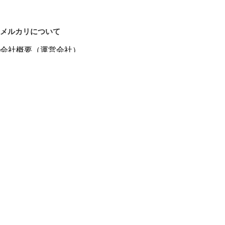
メルカリについて
会社概要（運営会社）
採用情報
プレスリリース
公式ブログ
プレスキット
メルカリUS
メルカリShops
m department（エムデパ）
ヘルプ
ヘルプセンター（ガイド・お問い合わせ）
メルカリShopsでショップを開設する
メルカリShops ショップ管理画面にログイン
メルカリShops出店者向けガイド
お問い合わせ一覧
フリーワードから商品をさがす
プライバシーと利用規約