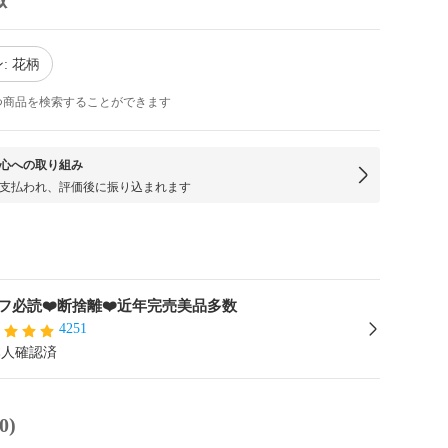
: 花柄
つ商品を検索することができます
心への取り組み
支払われ、評価後に振り込まれます
フ必読❤️断捨離❤️近年完売美品多数
4251
本人確認済
0)