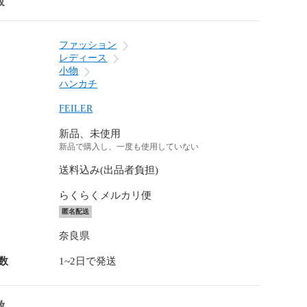
報
ファッション
レディース
小物
ハンカチ
FEILER
新品、未使用
新品で購入し、一度も使用していない
送料込み(出品者負担)
らくらくメルカリ便
匿名配送
奈良県
数
1~2日で発送
徴