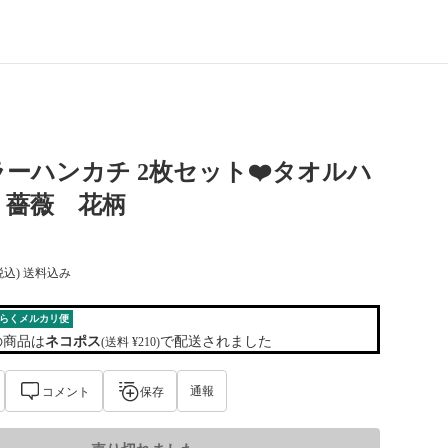
ーハンカチ 2枚セット❤️タオルハ
 薔薇 花柄
税込) 送料込み
らくメルカリ便
の商品は
ネコポス
で配送されました
(送料 ¥210)
通報
コメント
保存