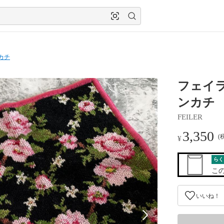
カチ
フェイラ
ンカチ
FEILER
3,350
(
¥
らく
こ
いいね！