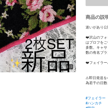
商品の説
迷いがあり公
❤️沢山のフ
はプロフをご
多数。キャサ
数の有名ブラ
❤️フェイラー
1
/
5
⚠️即日発送
為若干の日数
#フェイラー
#ハンカチ
#限定