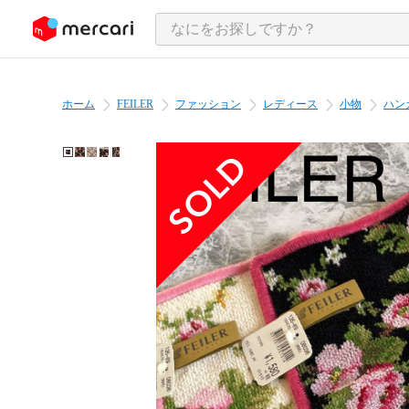
ンツにスキップ
ホーム
FEILER
ファッション
レディース
小物
ハン