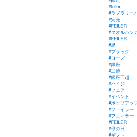
#feiler
#ラブラリー
#完売
#FEILER
#タオルハン
#FEILER
#黒
#ブラック
#ローズ
#銀座
#三越
#銀座三越
#ハイジ
#フェア
#イベント
#ポップアッ
#フェイラー
#フエィラー
#FEILER
#母の日
#ギフト