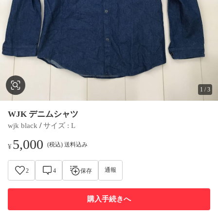
1
/
3
WJK デニムシャツ
 / 
wjk black
サイズ
 : 
L
5,000
(税込) 送料込み
¥
通報
2
4
保存
購入手続きへ