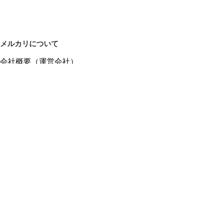
メルカリについて
会社概要（運営会社）
採用情報
プレスリリース
公式ブログ
プレスキット
メルカリUS
メルカリShops
m department（エムデパ）
ヘルプ
ヘルプセンター（ガイド・お問い合わせ）
メルカリShopsでショップを開設する
メルカリShops ショップ管理画面にログイン
メルカリShops出店者向けガイド
お問い合わせ一覧
フリーワードから商品をさがす