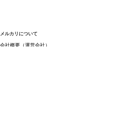
メルカリについて
会社概要（運営会社）
採用情報
プレスリリース
公式ブログ
プレスキット
メルカリUS
メルカリShops
m department（エムデパ）
ヘルプ
ヘルプセンター（ガイド・お問い合わせ）
メルカリShopsでショップを開設する
メルカリShops ショップ管理画面にログイン
メルカリShops出店者向けガイド
お問い合わせ一覧