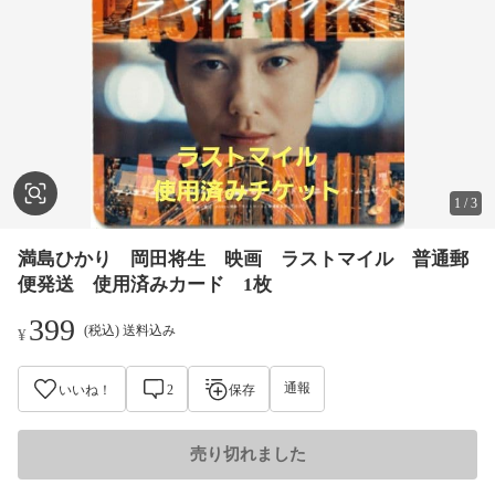
1
/
3
満島ひかり 岡田将生 映画 ラストマイル 普通郵
便発送 使用済みカード 1枚
399
(税込) 送料込み
¥
通報
いいね！
2
保存
売り切れました