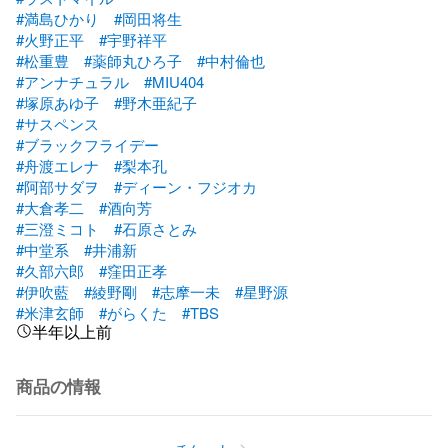
#満島ひかり
#岡田将生
#火野正平
#宇野祥平
#松重豊
#薬師丸ひろ子
#中村倫也
#アンナチュラル
#MIU404
#塚原あゆ子
#野木亜紀子
#サスペンス
#ブラックフライデー
#舟渡エレナ
#梨本孔
#阿部サダヲ
#ディーン・フジオカ
#大倉孝二
#酒向芳
#三澄ミコト
#石原さとみ
#中堂系
#井浦新
#久部六郎
#窪田正孝
#伊吹藍
#綾野剛
#志摩一未
#星野源
#米津玄師
#がらくた
#TBS
半年以上前
商品の情報