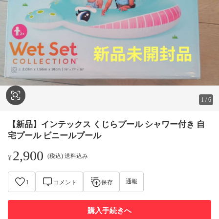
1
/
6
【新品】インテックス くじらプール シャワー付き 自
宅プール ビニールプール
2,900
(税込) 送料込み
¥
通報
1
コメント
保存
購入手続きへ