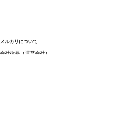
メルカリについて
会社概要（運営会社）
採用情報
プレスリリース
公式ブログ
プレスキット
メルカリUS
メルカリShops
m department（エムデパ）
ヘルプ
ヘルプセンター（ガイド・お問い合わせ）
メルカリShopsでショップを開設する
メルカリShops ショップ管理画面にログイン
メルカリShops出店者向けガイド