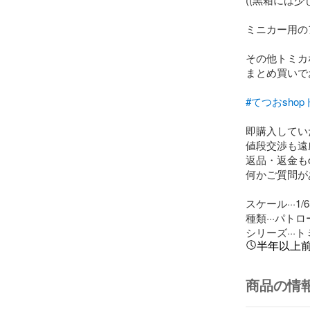
ミニカー用の
その他トミカ
まとめ買いで
#てつおsho
即購入してい
値段交渉も遠
返品・返金もo
何かご質問が
スケール···1/65
種類···パトロ
シリーズ···
半年以上
商品の情