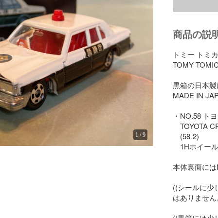
商品の説
トミー トミカ
TOMY TOMIC
黒箱の日本製
MADE IN JAP
・NO.58 ト
　TOYOTA CR
　(58-2)

1
/
9
　1Hホイール
本体裏面にはN
((シールに
はありません。)
((黒箱には少