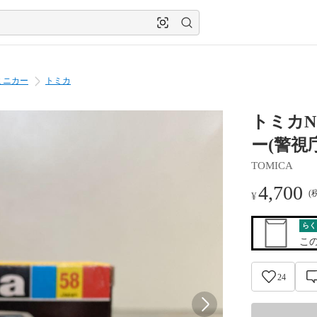
ミニカー
トミカ
トミカN
ー(警視庁
TOMICA
4,700
(
¥
らく
こ
24