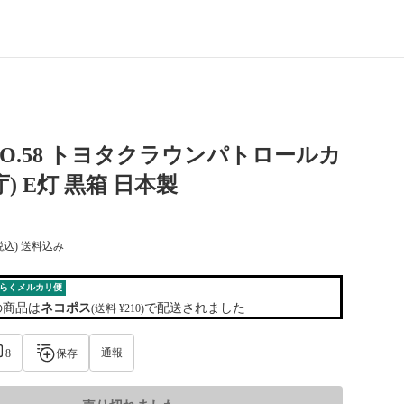
O.58 トヨタクラウンパトロールカ
) E灯 黒箱 日本製
税込) 送料込み
らくメルカリ便
の商品は
ネコポス
で配送されました
(送料 ¥210)
通報
8
保存