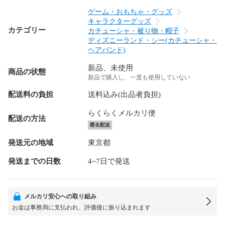
ゲーム・おもちゃ・グッズ
キャラクターグッズ
カテゴリー
カチューシャ・被り物・帽子
ディズニーランド・シー(カチューシャ・
ヘアバンド)
新品、未使用
商品の状態
新品で購入し、一度も使用していない
配送料の負担
送料込み(出品者負担)
らくらくメルカリ便
配送の方法
匿名配送
発送元の地域
東京都
発送までの日数
4~7日で発送
メルカリ安心への取り組み
お金は事務局に支払われ、評価後に振り込まれます