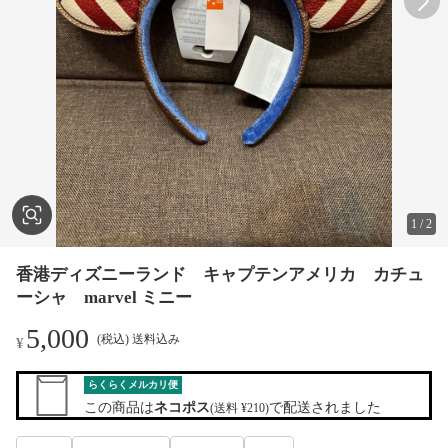
1
/
2
香港ディズニーランド キャプテンアメリカ カチュ
ーシャ marvel ミニー
5,000
(税込) 送料込み
¥
らくらくメルカリ便
この商品は
ネコポス
で配送されました
(送料 ¥210)