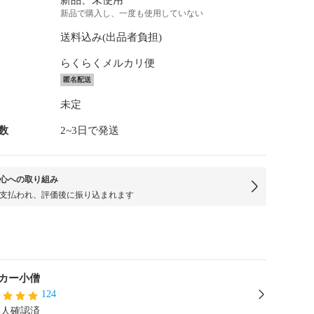
新品、未使用
新品で購入し、一度も使用していない
送料込み(出品者負担)
らくらくメルカリ便
匿名配送
未定
数
2~3日で発送
心への取り組み
支払われ、評価後に振り込まれます
カー小僧
124
本人確認済