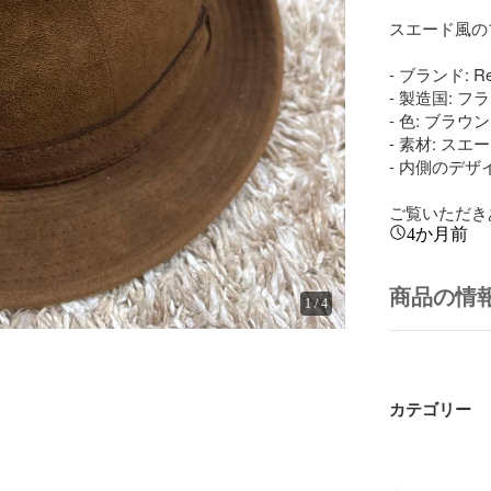
スエード風の
- ブランド: Rec
- 製造国: フラ
- 色: ブラウン

- 素材: スエー
- 内側のデザ
ご覧いただき
4か月前
商品の情
1
/
4
カテゴリー