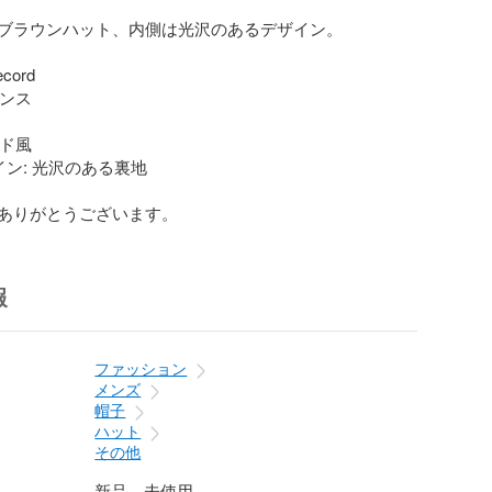
ブラウンハット、内側は光沢のあるデザイン。

ord

ンス

ド風

イン: 光沢のある裏地

ありがとうございます。
報
ファッション
メンズ
帽子
ハット
その他