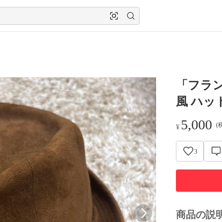
「フラン
風 ハッ
5,000
(
¥
3
商品の説