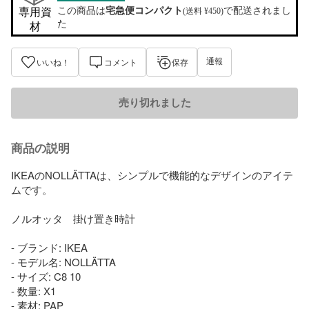
この商品は
宅急便コンパクト
で配送されまし
専用資
(送料 ¥450)
た
材
通報
いいね！
コメント
保存
売り切れました
商品の説明
IKEAのNOLLÄTTAは、シンプルで機能的なデザインのアイテ
ムです。

ノルオッタ　掛け置き時計

- ブランド: IKEA

- モデル名: NOLLÄTTA

- サイズ: C8 10

- 数量: X1

- 素材: PAP
