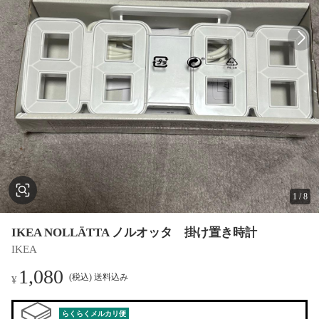
1
/
8
IKEA NOLLÄTTA ノルオッタ 掛け置き時計
IKEA
1,080
(税込) 送料込み
¥
らくらくメルカリ便