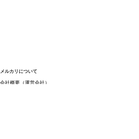
メルカリについて
会社概要（運営会社）
採用情報
プレスリリース
公式ブログ
プレスキット
メルカリUS
メルカリShops
m department（エムデパ）
ヘルプ